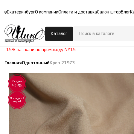
Екатеринбург
О компании
Оплата и доставка
Салон штор
Блог
К
Каталог
-15% на ткани по промокоду NY15
Главная
Однотонный
Креп 21973
Скидка
50%
Последний
отрез!