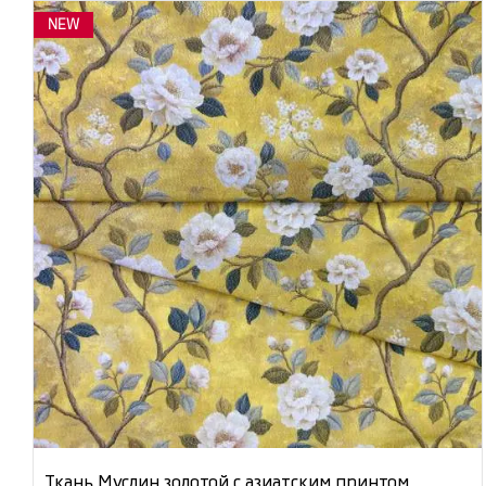
NEW
Ткань Муслин золотой с азиатским принтом