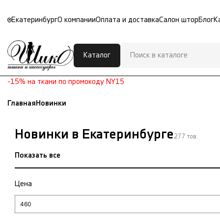
Екатеринбург
О компании
Оплата и доставка
Салон штор
Блог
К
Каталог
-15% на ткани по промокоду NY15
Главная
Новинки
Новинки в Екатеринбурге
277 тов.
Показать все
Цена