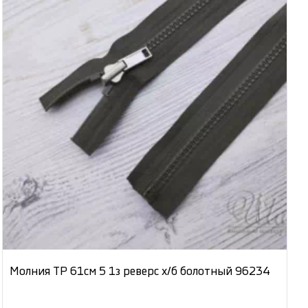
Молния ТР 61см 5 1з реверс х/б болотный 96234