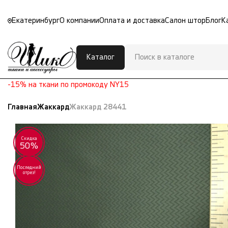
Екатеринбург
О компании
Оплата и доставка
Салон штор
Блог
К
Каталог
-15% на ткани по промокоду NY15
Главная
Жаккард
Жаккард 28441
Скидка
50%
Последний
отрез!