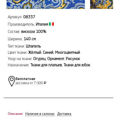
Артикул:
08337
Производитель:
Италия
Состав:
вискоза 100%
Ширина:
140 см
Тип ткани:
Штапель
Цвет ткани:
Жёлтый
,
Синий
,
Многоцветный
Узор на ткани:
Огурец
,
Орнамент
,
Рисунок
Назначение:
Ткани для платьев
,
Ткани для юбок
Бесплатная
доставка от 7 000
Р
Описание
Наличие в салонах
Доставка