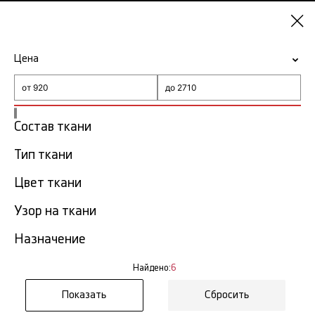
Екатеринбург
Цена
-15% на ткани по промокоду NY15
Главная
Ткань Louis Vuitton
Состав ткани
Ткань Louis Vuitton в
Тип ткани
6
Екатеринбурге
тов.
Цвет ткани
Фильтр
Сортировка
Узор на ткани
Показать все
Назначение
Найдено:
6
Сбросить