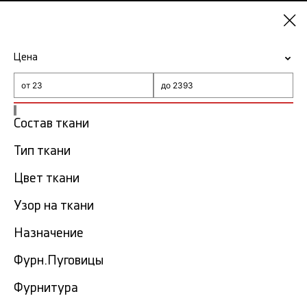
Екатеринбург
Цена
-15% на ткани по промокоду NY15
Главная
Ткань Max Mara
Состав ткани
Ткань Max Mara в
Тип ткани
4
Екатеринбурге
тов.
Цвет ткани
Фильтр
Сортировка
Узор на ткани
Показать все
Назначение
Фурн.Пуговицы
Фурнитура