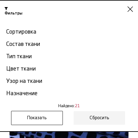
Фильтры
Екатеринбург
Сортировка
-15% на ткани по промокоду NY15
Состав ткани
Главная
Ткань бархат
Бархат из Италии
Тип ткани
Бархат из Италии в
Цвет ткани
21
Екатеринбурге
тов.
Узор на ткани
Фильтр
Сортировка
Назначение
Показать все
Бархат из Италии
Найдено:
21
Сбросить