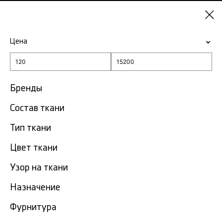
Екатеринбург
Цена
-15% на ткани по промокоду NY15
Главная
Чёрная ткань
Бренды
Чёрная ткань в
Состав ткани
325
Екатеринбурге
тов.
Тип ткани
Фильтр
Сортировка
Цвет ткани
Показать все
Узор на ткани
NEW
Назначение
Фурнитура