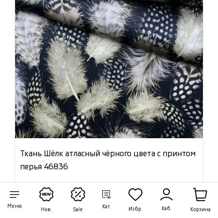
Ткань Шёлк атласный чёрного цвета с принтом
перья 46836
Цена:
6 400 ₽/м
Артикул: 46836
Меню
Кат.
Каб.
Избр.
Корзина
Нов.
Sale
В наличии 21.20 м