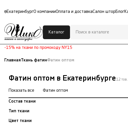
Екатеринбург
О компании
Оплата и доставка
Салон штор
Блог
К
Каталог
-15% на ткани по промокоду NY15
Главная
Ткань фатин
Фатин оптом
Фатин оптом в Екатеринбурге
12 тов.
Показать все
Фатин оптом
Состав ткани
Тип ткани
Цвет ткани