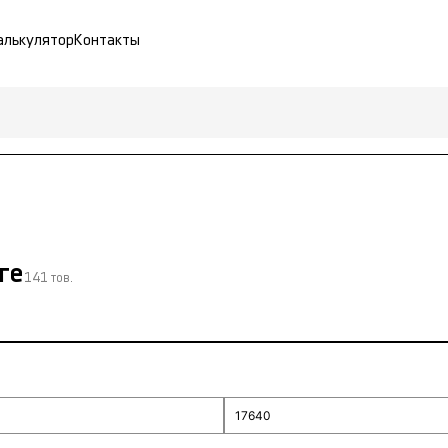
алькулятор
Контакты
ге
141 тов.