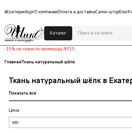
Екатеринбург
О компании
Оплата и доставка
Салон штор
Блог
К
Каталог
-15% на ткани по промокоду NY15
Главная
Ткань натуральный шёлк
Ткань натуральный шёлк в Екате
Показать все
Цена