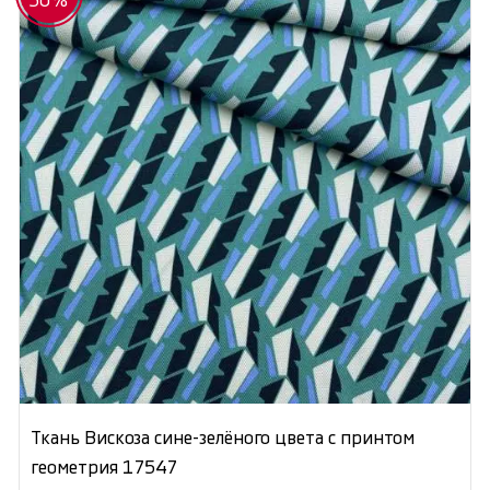
50%
Ткань Вискоза сине-зелёного цвета с принтом
геометрия 17547