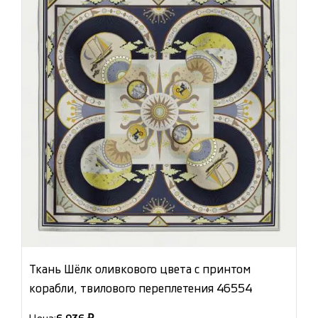
Ткань Шёлк оливкового цвета с принтом
корабли, твилового переплетения 46554