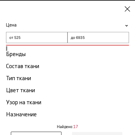
Екатеринбург
Цена
-15% на ткани по промокоду NY15
Главная
Ткань с платочным узором
Бренды
Ткань с платочным узором в
Состав ткани
17
Екатеринбурге
тов.
Тип ткани
Фильтр
Сортировка
Цвет ткани
Показать все
Узор на ткани
NEW
Назначение
Найдено:
17