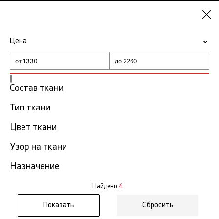
Екатеринбург
Цена
-15% на ткани по промокоду NY15
Главная
Товар недели
Состав ткани
Товар недели в
Тип ткани
4
Екатеринбурге
тов.
Цвет ткани
Фильтр
Сортировка
Узор на ткани
Показать все
Назначение
Скидка
Найдено:
4
50%
Сбросить